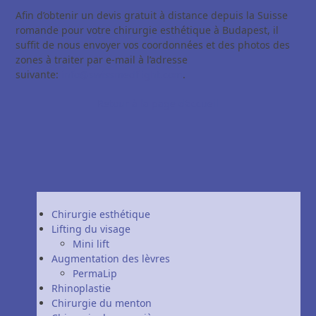
Afin d’obtenir un devis gratuit à distance depuis la Suisse
romande pour votre chirurgie esthétique à Budapest, il
suffit de nous envoyer vos coordonnées et des photos des
zones à traiter par e-mail à l’adresse
suivante:
info@swissmedflight.com
.
Retour à la page d’accueil
Chirurgie esthétique
Lifting du visage
Mini lift
Augmentation des lèvres
PermaLip
Rhinoplastie
Chirurgie du menton