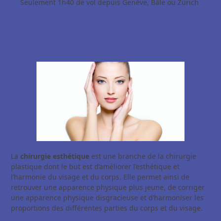
Seulement 1h40 de vol depuis Genève, Bâle ou Zürich
Notre offre de chirurgie du
visage et du corps
La
chirurgie esthétique
est une branche de la chirurgie
plastique dont le but est d’améliorer l’esthétique et
l’harmonie du visage et du corps. Elle permet ainsi de
retrouver une apparence physique plus jeune, de corriger
une apparence physique disgracieuse et d’harmoniser les
proportions des différentes parties du corps et du visage.