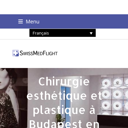
+41 78 229 88 19
Menu
info@swissmedflight.com
Français
Chirurgie
esthétique et
plastique à
Budapest en