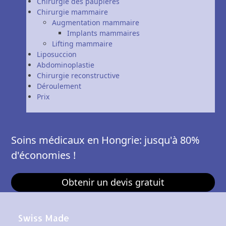
Chirurgie des paupières
Chirurgie mammaire
Augmentation mammaire
Implants mammaires
Lifting mammaire
Liposuccion
Abdominoplastie
Chirurgie reconstructive
Déroulement
Prix
Soins médicaux en Hongrie: jusqu'à 80%
d'économies !
Obtenir un devis gratuit
Swiss Made