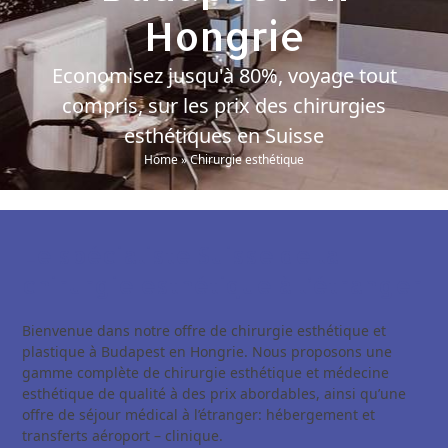
Hongrie
Economisez jusqu'à 80%, voyage tout
compris, sur les prix des chirurgies
esthétiques en Suisse
Home
»
Chirurgie esthétique
Le spécialiste Suisse de la
chirurgie esthétique à l’étranger
Bienvenue dans notre offre de chirurgie esthétique et
plastique à Budapest en Hongrie. Nous proposons une
gamme complète de chirurgie esthétique et médecine
esthétique de qualité à des prix abordables, ainsi qu’une
offre de séjour médical à l’étranger: hébergement et
transferts aéroport – clinique.