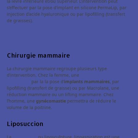
la lèvre inférieure et/ou supérieur. L’intervention peut
s’effectuer par la pose d’implant en silicone PermaLip, par
injection d’acide hyaluronique ou par lipofilling (transfert
de graisses).
Chirurgie esthétique du corps
Chirurgie mammaire
La chirurgie mammaire regroupe plusieurs type
d’intervention. Chez la femme, une
augmentation
mammaire
par la la pose d’
implants mammaires
, par
lipofilling (transfert de graisse) ou par Macrolane, une
réduction mammaire ou un lifting mammaire. Chez
l’homme, une
gynécomastie
permettra de réduire le
volume de la poitrine.
Liposuccion
La
liposuccion
ou liposculpture, lipoaspiration est une