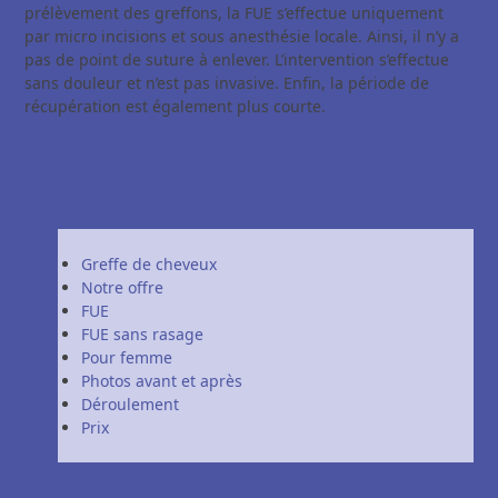
prélèvement des greffons, la FUE s’effectue uniquement
par micro incisions et sous anesthésie locale. Ainsi, il n’y a
pas de point de suture à enlever. L’intervention s’effectue
sans douleur et n’est pas invasive. Enfin, la période de
récupération est également plus courte.
Greffe de cheveux
Notre offre
FUE
FUE sans rasage
Pour femme
Photos avant et après
Déroulement
Prix