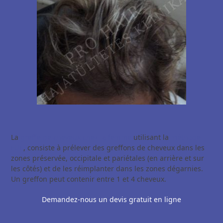
La
greffe de cheveux chez la femme
utilisant la
méthode
FUE
, consiste à prélever des greffons de cheveux dans les
zones préservée, occipitale et pariétales (en arrière et sur
les côtés) et de les réimplanter dans les zones dégarnies.
Un greffon peut contenir entre 1 et 4 cheveux.
Demandez-nous un devis gratuit en ligne